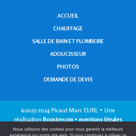
ACCUEIL
CHAUFFAGE
SALLE DE BAIN ET PLOMBERIE
ADOUCISSEUR
PHOTOS
DEMANDE DE DEVIS
©2023-2024 Picaut Marc EURL
•
Une
réalisation
Boostercom
•
mentions légales
Nous utilisons des cookies pour vous garantir la meilleure
expérience sur notre site web. Si vous continuez à utiliser ce