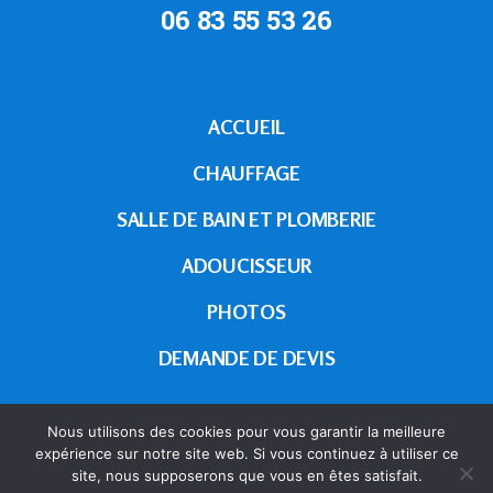
06 83 55 53 26
ACCUEIL
CHAUFFAGE
SALLE DE BAIN ET PLOMBERIE
ADOUCISSEUR
PHOTOS
DEMANDE DE DEVIS
Nous utilisons des cookies pour vous garantir la meilleure
expérience sur notre site web. Si vous continuez à utiliser ce
©2024-2025 Picaut Marc EURL
•
Une
site, nous supposerons que vous en êtes satisfait.